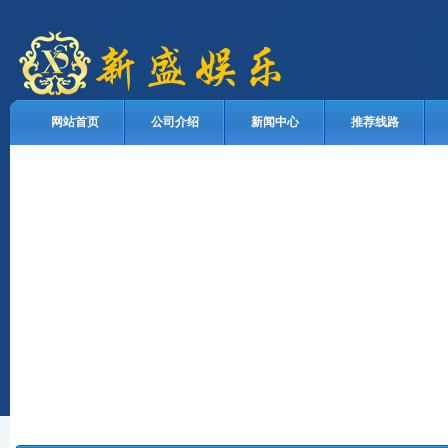
网站首页
公司介绍
新闻中心
推荐线路