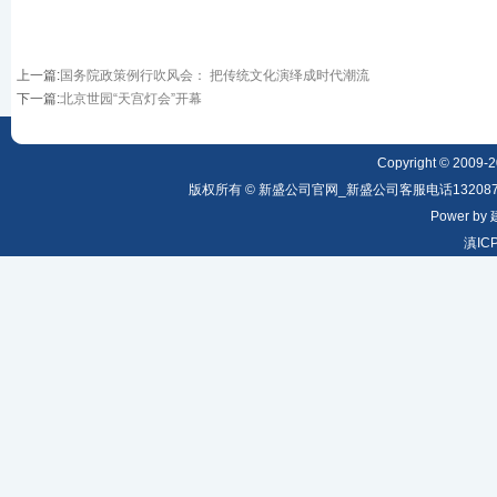
上一篇
:
国务院政策例行吹风会： 把传统文化演绎成时代潮流
下一篇
:
北京世园“天宫灯会”开幕
Copyright © 2009-20
版权所有 © 新盛公司官网_新盛公司客服电话1320879
Power by
滇IC