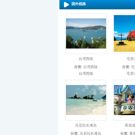
国外线路
台湾西线
毛里
分类:
台湾西线
分类:
毛
台湾西线
毛里
马尼拉长滩岛
香港
分类:
马尼拉长滩岛
分类:
香