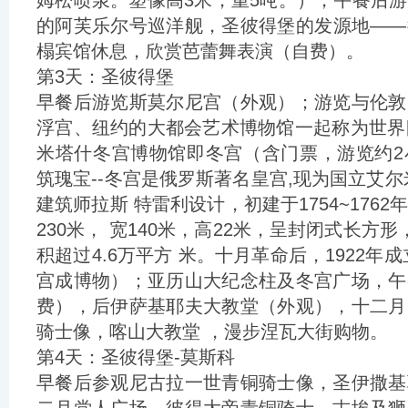
姆松喷泉。塑像高3米，重5吨。），午餐后
的阿芙乐尔号巡洋舰，圣彼得堡的发源地——
榻宾馆休息，欣赏芭蕾舞表演（自费）。
第3天：圣彼得堡
早餐后游览斯莫尔尼宫（外观）；游览与伦敦
浮宫、纽约的大都会艺术博物馆一起称为世界四
米塔什冬宫博物馆即冬宫（含门票，游览约2
筑瑰宝--冬宫是俄罗斯著名皇宫,现为国立艾尔
建筑师拉斯 特雷利设计，初建于1754~176
230米， 宽140米，高22米，呈封闭式长方
积超过4.6万平方 米。十月革命后，1922年
宫成博物）；亚历山大纪念柱及冬宫广场，午
费），后伊萨基耶夫大教堂（外观），十二月
骑士像，喀山大教堂 ，漫步涅瓦大街购物。
第4天：圣彼得堡-莫斯科
早餐后参观尼古拉一世青铜骑士像，圣伊撒基