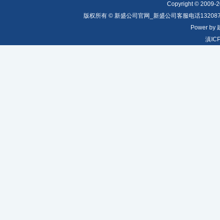
Copyright © 2009-20
版权所有 © 新盛公司官网_新盛公司客服电话1320879
Power by
滇IC