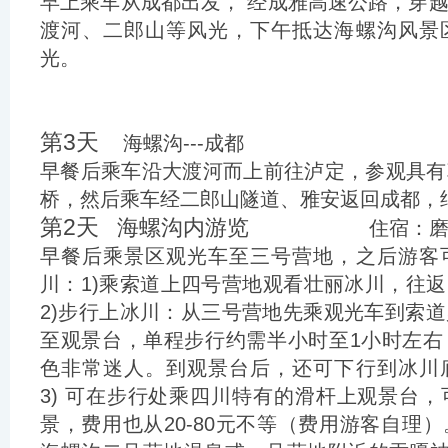
早上乘车从成都出发， 经成雅高速公路，穿
渡河、二郎山等风光，下午抵达海螺沟风景
光。
第3天
海螺沟---成都
早餐后乘车沿大渡河而上前往泸定，参观具有
桥，然后乘车经二郎山隧道、雅安返回成都，
第2天
海螺沟内游览
住宿：磨
早餐后乘景区观光车至三号营地，之后游客
川：1)乘索道上四号营地观看壮丽冰川，往返1
2)步行上冰川：从三号营地先乘观光车到索
至观景台，单程步行约需半小时至1小时左右
色非常迷人。到观景台后，还可下行到冰川
3) 可在步行处乘四川特有的滑杆上观景台
景，费用也从20-80元不等（费用游客自理