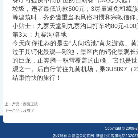
餐厅可提供不同价位的自助餐（50元/人起）
垃圾，违者最低罚款500元；3尽量避免和藏
等建筑时，务必遵重当地风俗习惯和宗教信仰
小贴士：九寨天堂到九寨沟口打车约80元-10
第3天：九寨沟/各地
今天向你推荐的是去“人间瑶池”黄龙游览。
过于其钙化景观—彩池，景区内的钙化景观长达
的巨龙，正奔腾一积雪覆盖的山峰。它也是世
观之一。后自行前往九黄机场，乘3U8897（21
结束愉快的旅行！
上一产品
：
西夏王陵
下一产品
：没有了
Copyright © 2009-20
版权所有 © 新盛公司官网_新盛公司客服电话1320879