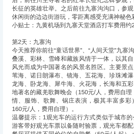
后，前往川主寺著名的红军长征纪念碑参观，
长征的英雄壮举。之后前往九寨沟沟口，参观
休闲街的边边街游玩，零距离感受充满神秘色
小贴士：九黄机场到九寨天堂酒店打车费用约2
第2天：九寨沟
今天推荐你前往“童话世界”、“人间天堂”九寨
叠溪、彩林、雪峰和藏族风情于一体，以其自
风光而成为中国著名的风景名胜区。主要景点
苇海、诺日朗瀑布、镜海、五花海、珍珠滩瀑
龙海、卧龙海、犀牛海、火花海，长海和五彩
地著名的藏羌歌舞晚会（150元/人，费用自理
情、服饰、歌舞、锅庄表演，极其丰富多彩
160元/人，费用自理）。
温馨提示：1观光车的运行方式类似于城市的
游客带好观光车票以备随时验票，观光车都配