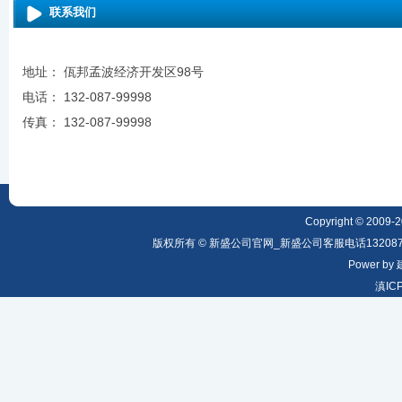
联系我们
地址： 佤邦孟波经济开发区98号
电话： 132-087-99998
传真：
132-087-99998
Copyright © 2009-20
版权所有 © 新盛公司官网_新盛公司客服电话1320879
Power by
滇IC